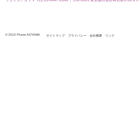
フェイズアオヤマ
TEL:03-6447-2840 〒150-0001 東京都渋谷区神宮前3-39-9 HI
© 2010 Phase AOYAMA
サイトマップ
プライバシー
会社概要
リンク