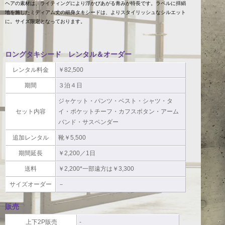
ヘアの素材は、ライティングにより浮かびあがる青みが特長です。ラペルに拝絹
地を施したミディアム丈の細身タキシードは、よりスタイリッシュなシルエット
に。サイズ限定となっております。
ロングタキシード レンタル＆オーダー
レンタル料金
￥82,500
期間
３泊４日
ジャケット・パンツ・ベスト・シャツ・タ
セット内容
イ・ポケットチーフ・カフスボタン・アーム
バンド・サスペンダー
追加レンタル
靴￥5,500
期間延長
￥2,200／1日
送料
￥2,200*一部遠方は￥3,300
サイズオーダー
－
販売
上下2P販売
-