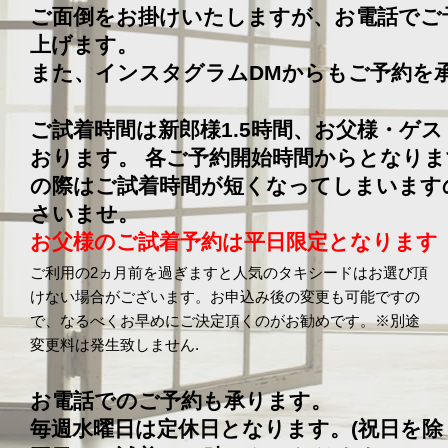
ご面倒をお掛けいたしますが、お電話でご
上げます。
また、インスタグラムDMからもご予約を
ご試着時間は新郎様1.5時間、お父様・ゲ
おります。 各ご予約開始時間からとなり
の際はご試着時間が短くなってしまいます
さいませ。
お父様のご試着予約は平日限定となります
ご利用の2ヵ月前を過ぎますと人気のタキシードはお選び頂
けない場合がございます。お申込み後の変更も可能ですの
で、なるべくお早めにご決定頂くのがお勧めです。※別途
変更料は発生致しません.
お電話でのご予約も承ります。
毎週水曜日は定休日となります。(祝日を除